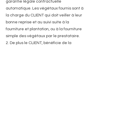
garantie légale contractuelle
automatique. Les végétaux fournis sont à
la charge du CLIENT qui doit veiller à leur
bonne reprise et au suivi suite à la
fourniture et plantation, ou à la fourniture
simple des végétaux par le prestataire.
2. De plus le CLIENT, bénéficie de la
garantie contractuelle éventuellement
offerte par les fournisseurs des produits
que le prestataire lui a vendus. 3. Le
prestataire n'est pas débiteur à l'égard
des clients professionnels de la garantie
légale des vices cachés et à fortiori s'il ne
les connaissait pas (artcle1643 du code
civil.
4 Si le prestataire exécute des travaux
entrant dans le cadre de l'article 1792 du
code civil, ces travaux sont couverts par la
garantie décennale.