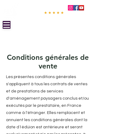
NOTÉ 5/5
Contactez-nous :
06 58 32 94 33
Accueil
Services à la
Conseils par Ville
personne
Conditions générales de
vente
Les présentes conditions générales
s'appliquent à tous les contrats de ventes
et de prestations de services
d'aménagement paysagers conclus et/ou
exécutés par le prestataire, en France
comme à l'étranger. Elles remplacent et
annuient les condiitions générales dont la
date d1édùion est antérieure et seront