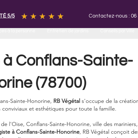
TÉ 5/5
Contactez-nous : 06 
ces à la personne
Entretien de jardins
Conseils par Ville
 à Conflans-Sainte-
rine (78700)
lans-Sainte-Honorine,
RB Végétal
s'occupe de la créatio
 conviviaux et esthétiques pour toute la famille.
 de l'Oise, Conflans-Sainte-Honorine, ville des mariniers,
iste à Conflans-Sainte-Honorine
, RB Végétal conçoit d