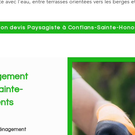
té avec l'eau, entre terrasses orientées vers les berges 
n devis Paysagiste à Conflans-Sainte-Hono
agement
ainte-
nts
énagement