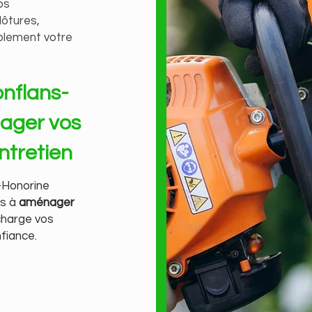
os
lôtures,
blement votre
onflans-
ager vos
ntretien
-Honorine
ts à
aménager
charge vos
fiance.