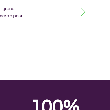
n grand
emercie pour
100%