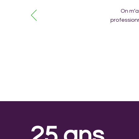
On m’a
professionn
25 ans