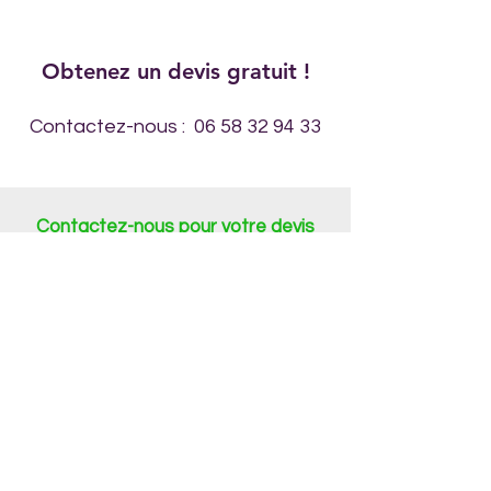
Obtenez un devis gratuit !
Contactez-nous :
06 58 32 94 33
Contactez-nous pour votre devis
d'aménagement paysager gratuit
Appelez ou envoyez-nous un message
pour un devis gratuit!
E-mail
Prénom