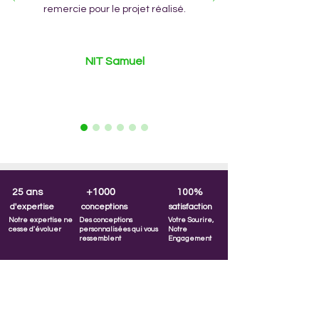
remercie pour le projet réalisé.
NIT Samuel
+1000
25 ans
100%
d'expertise
conceptions
satisfaction
Notre expertise ne
Des conceptions
Votre Sourire,
cesse d'évoluer
personnalisées qui vous
Notre
ressemblent
Engagement