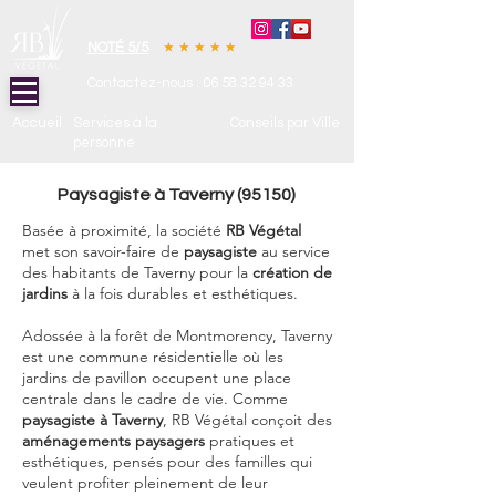
NOTÉ 5/5
Contactez-nous :
06 58 32 94 33
Accueil
Services à la
Conseils par Ville
personne
Paysagiste à Taverny (95150)
Basée à proximité, la société
RB Végétal
met son savoir-faire de
paysagiste
au service
des habitants de Taverny pour la
création de
jardins
à la fois durables et esthétiques.
Adossée à la forêt de Montmorency, Taverny
est une commune résidentielle où les
jardins de pavillon occupent une place
centrale dans le cadre de vie. Comme
paysagiste à Taverny
, RB Végétal conçoit des
aménagements paysagers
pratiques et
esthétiques, pensés pour des familles qui
veulent profiter pleinement de leur